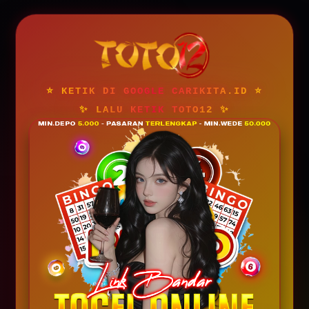
⭐ KETIK DI GOOGLE CARIKITA.ID ⭐
✨ LALU KETIK TOTO12 ✨